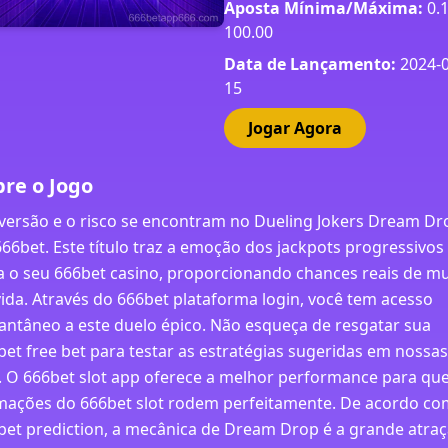
Aposta Mínima/Máxima:
0.1
100.00
Data de Lançamento:
2024-0
15
Jogar Agora
bre o Jogo
iversão e o risco se encontram no Dueling Jokers Dream Dr
666bet. Este título traz a emoção dos jackpots progressivos
a o seu 666bet casino, proporcionando chances reais de m
vida. Através do 666bet plataforma login, você tem acesso
tantâneo a este duelo épico. Não esqueça de resgatar sua
bet free bet para testar as estratégias sugeridas em nossas
s. O 666bet slot app oferece a melhor performance para que
mações do 666bet slot rodem perfeitamente. De acordo co
bet prediction, a mecânica de Dream Drop é a grande atra