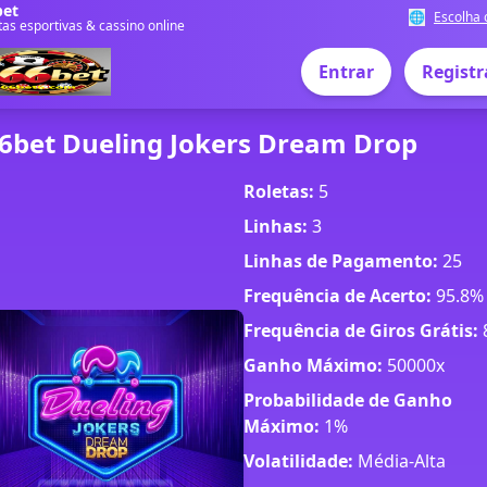
bet
🌐
Escolha 
as esportivas & cassino online
Entrar
Registr
6bet Dueling Jokers Dream Drop
Roletas:
5
Linhas:
3
Linhas de Pagamento:
25
Frequência de Acerto:
95.8%
Frequência de Giros Grátis:
Ganho Máximo:
50000x
Probabilidade de Ganho
Máximo:
1%
Volatilidade:
Média-Alta