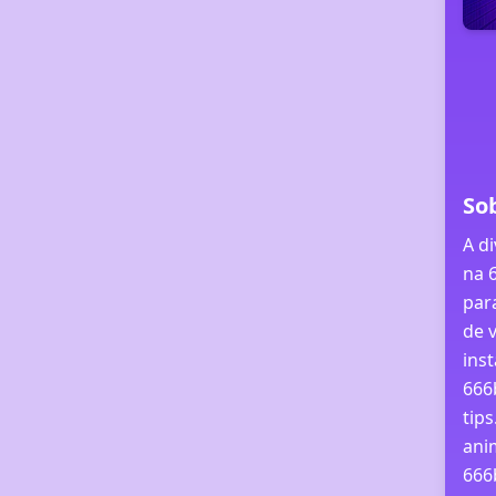
So
A d
na 
par
de 
ins
666
tip
ani
666